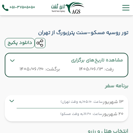
051-37505050
تور روسیه مسکو-سنت پترزبورگ از تهران
دانلود پکیج
مشاهده تاریخ‌های برگزاری
رفت: 1405/06/13
برگشت: 1405/06/20
برنامه سفر
13 شهریور
ساعت: 05:10
(به وقت تهران)
20 شهریور
ساعت: 11:20
(به وقت مسکو)
تهران ,
فرودگاه بین‌المللی امام خمینی IKA
انتخاب هتل و رزرو