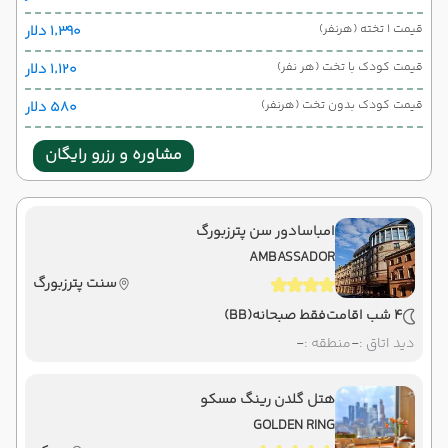
قیمت 1 تخته (هرنفر)
۱٬۳۹۰ دلار
قیمت کودک با تخت (هر نفر)
۱٬۱۲۰ دلار
قیمت کودک بدون تخت (هرنفر)
۵۸۰ دلار
مشاوره و رزرو رایگان
امباسادور سن پترزبورگ
AMBASSADOR
سنت پترزبورگ
4 شب اقامت
فقط صبحانه
(BB)
دید اتاق :
-
منطقه :
-
هتل گلدن رینگ مسکو
GOLDEN RING