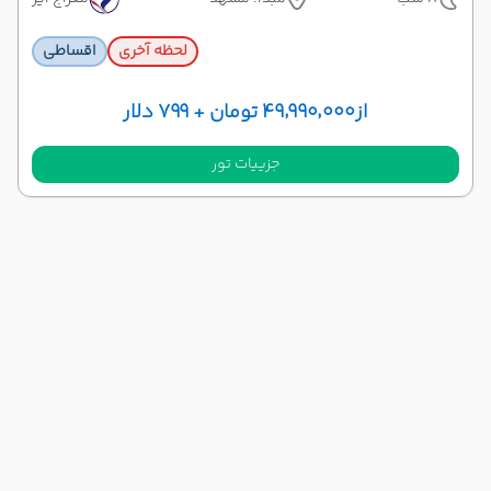
لحظه آخری
اقساطی
از
۴۹٬۹۹۰٬۰۰۰ تومان + ۷۹۹ دلار
جزییات تور