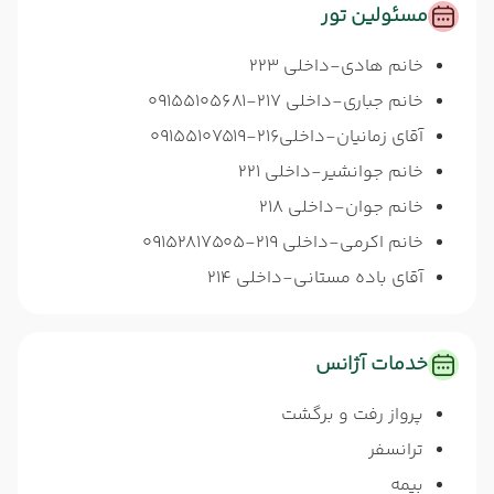
مسئولین تور
خانم هادی-داخلی 223
خانم جباری-داخلی 217-09155105681
آقای زمانیان-داخلی216-09155107519
خانم جوانشیر-داخلی 221
خانم جوان-داخلی 218
خانم اکرمی-داخلی 219-09152817505
آقای باده مستانی-داخلی 214
خدمات آژانس
پرواز رفت و برگشت
ترانسفر
بیمه