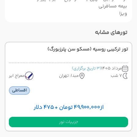
بیمه مسافرتی
ویزا
تورهای مشابه
تور ترکیبی روسیه (مسکو سن پترزبورگ)
مرداد 1405
(3 تاریخ برگزاری)
7 شب
مبدا: تهران
معراج ایر
اقساطی
از
۴۹٬۹۰۰٬۰۰۰ تومان + ۴۷۵ دلار
جزییات تور