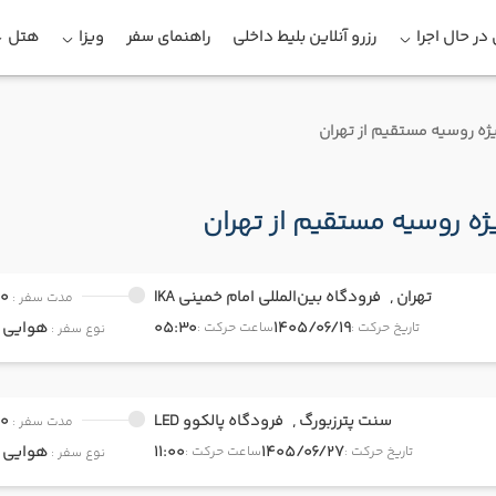
در حال اجرا
رزرو آنلاین بلیط داخلی
راهنمای سفر
ویزا
هتل
یژه روسیه مستقیم از تهران
ژه روسیه مستقیم از تهران
تهران ,
فرودگاه بین‌المللی امام خمینی IKA
00
مدت سفر :
1405/06/19
05:30
هوایی
onomy
تاریخ حرکت :
ساعت حرکت :
نوع سفر :
سنت پترزبورگ ,
فرودگاه پالکوو LED
00
مدت سفر :
1405/06/27
11:00
هوایی
onomy
تاریخ حرکت :
ساعت حرکت :
نوع سفر :