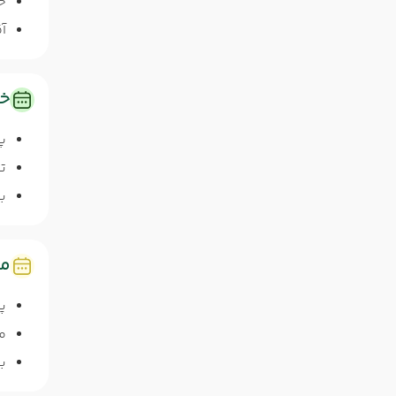
خا
آق
خد
پ
ت
ب
مد
پا
م
برای 