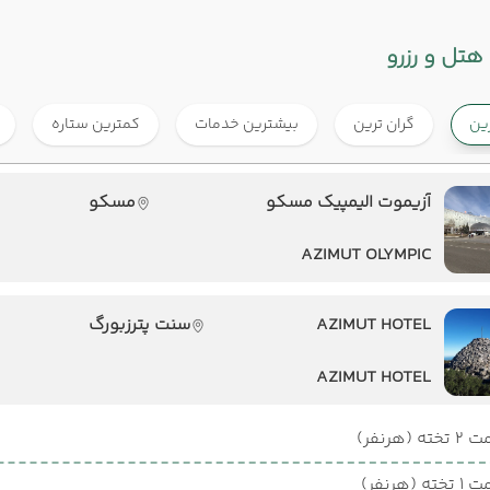
هتل و رزرو
رین
گران ترین
بیشترین خدمات
کمترین ستاره
آزیموت الیمپیک مسکو
مسکو
AZIMUT OLYMPIC
AZIMUT HOTEL
سنت پترزبورگ
AZIMUT HOTEL
ته (هرنفر)
ته (هرنفر)