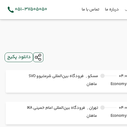
051-37505050
درباره ما
تماس با ما
دانلود پکیج
04:
مسکو ,
فرودگاه بین‌المللی شرمتیوو SVO
Ec
ماهان
04:
تهران ,
فرودگاه بین‌المللی امام خمینی IKA
Ec
ماهان