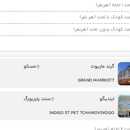
ته (هرنفر)
ت کودک با تخت (هر نفر)
ت کودک بدون تخت (هرنفر)
گرند ماریوت
مسکو
GRAND MARRIOTT
ایندیگو
سنت پترزبورگ
INDIGO ST PET TCHAIKOVSKOGO
ته (هرنفر)