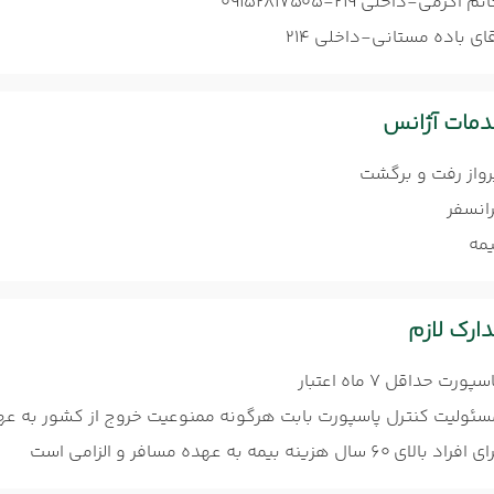
نم اکرمی-داخلی 219-09152817505
ای باده مستانی-داخلی 214
مات آژانس
رواز رفت و برگشت
رانسفر
یمه
ارک لازم
سپورت حداقل 7 ماه اعتبار
سئولیت کنترل پاسپورت بابت هرگونه ممنوعیت خروج از کشور به عه
افراد بالای 60 سال هزینه بیمه به عهده مسافر و الزامی است