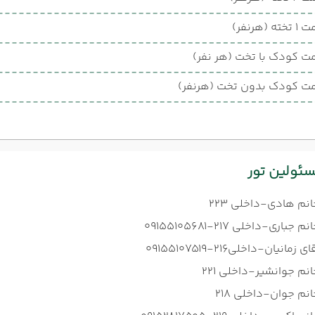
ته (هرنفر)
ت کودک با تخت (هر نفر)
ت کودک بدون تخت (هرنفر)
ئولین تور
انم هادی-داخلی 223
نم جباری-داخلی 217-09155105681
ای زمانیان-داخلی216-09155107519
نم جوانشیر-داخلی 221
نم جوان-داخلی 218