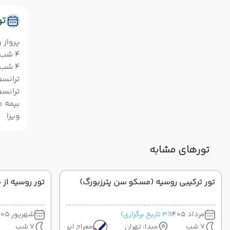
ت
پرواز 
4 شب اقامت در هتل با صبحانه در مسکو
4 شب اقامت در هتل با صبحانه در سنت پترزبورگ
ترانس
ترانسف
بیمه 
ویزا
تورهای مشابه
تور ترکیبی روسیه (مسکو سن پترزبورگ)
تور روسیه از
مرداد 1405
(3 تاریخ برگزاری)
شهریور 1405
7 شب
مبدا: تهران
معراج ایر
7 شب