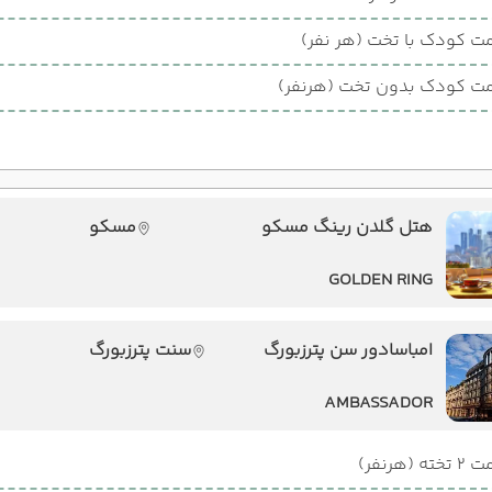
ت کودک با تخت (هر نفر)
ت کودک بدون تخت (هرنفر)
هتل گلدن رینگ مسکو
مسکو
GOLDEN RING
امباسادور سن پترزبورگ
سنت پترزبورگ
AMBASSADOR
ته (هرنفر)