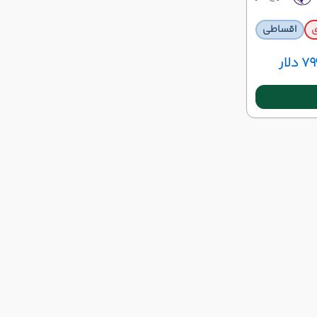
ی
اقساطی