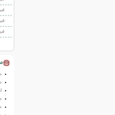
قیمت 1 تخ
قیم
قیم
مس
خ
خا
آق
خا
خا