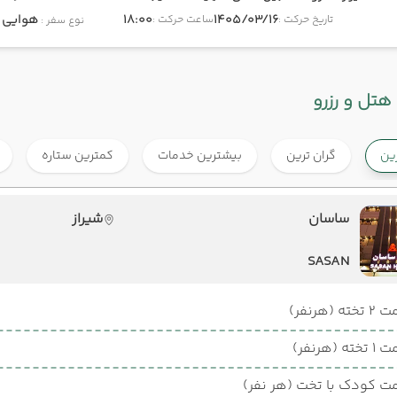
1405/03/16
18:00
هوایی
onomy
تاریخ حرکت :
ساعت حرکت :
نوع سفر :
هتل و رزرو
رین
گران ترین
بیشترین خدمات
کمترین ستاره
ساسان
شیراز
SASAN
ته (هرنفر)
ته (هرنفر)
ت کودک با تخت (هر نفر)