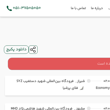
051-37505050
درباره ما
تماس با ما
دانلود پکیج
ده است
02:0
شیراز ,
فرودگاه بین‌المللی شهید دستغیب SYZ
Ec
فلای پرشیا
02:0
مشهد ,
فرودگاه بین‌المللی شهید هاشمی‌نژاد MHD