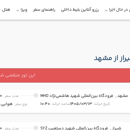
در حال اجرا
رزرو آنلاین بلیط داخلی
راهنمای سفر
ویزا
هتل
راز از مشهد
این تور منقضی ش
مشهد ,
فرودگاه بین‌المللی شهید هاشمی‌نژاد MHD
0
مدت سفر :
1405/03/13
10:40
هوایی
onomy
تاریخ حرکت :
ساعت حرکت :
نوع سفر :
شیراز ,
فرودگاه بین‌المللی شهید دستغیب SYZ
0
مدت سفر :