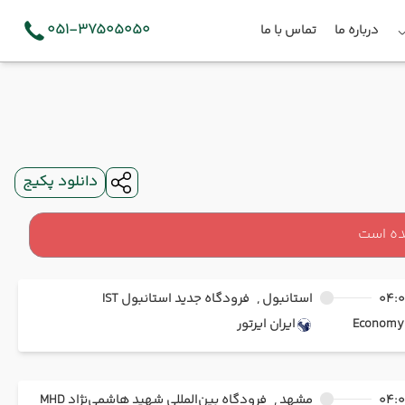
051-37505050
درباره ما
تماس با ما
دانلود پکیج
ده است
04:
استانبول ,
فرودگاه جدید استانبول IST
Ec
ایران ایرتور
04:
مشهد ,
فرودگاه بین‌المللی شهید هاشمی‌نژاد MHD