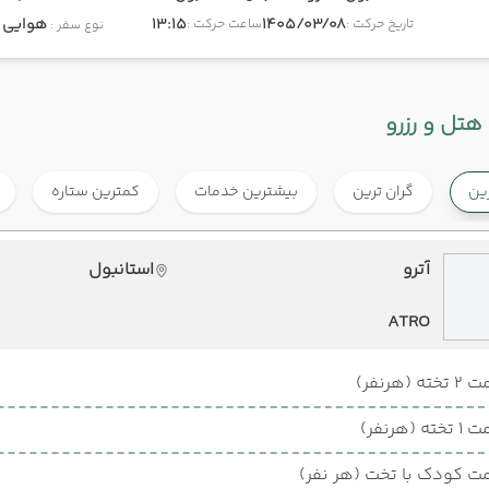
1405/03/08
13:15
هوایی
onomy
تاریخ حرکت :
ساعت حرکت :
نوع سفر :
هتل و رزرو
رین
گران ترین
بیشترین خدمات
کمترین ستاره
آترو
استانبول
ATRO
ته (هرنفر)
ته (هرنفر)
ت کودک با تخت (هر نفر)