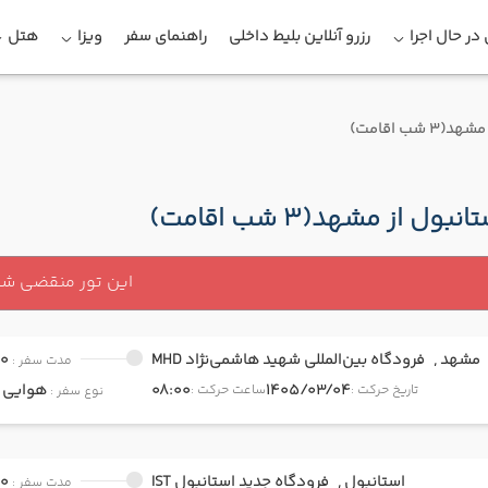
در حال اجرا
رزرو آنلاین بلیط داخلی
راهنمای سفر
ویزا
هتل
 شب اقامت)
نبول از مشهد(3 شب اقامت)
این تور منقضی ش
مشهد ,
فرودگاه بین‌المللی شهید هاشمی‌نژاد MHD
00
مدت سفر :
1405/03/04
08:00
هوایی
onomy
تاریخ حرکت :
ساعت حرکت :
نوع سفر :
استانبول ,
فرودگاه جدید استانبول IST
00
مدت سفر :