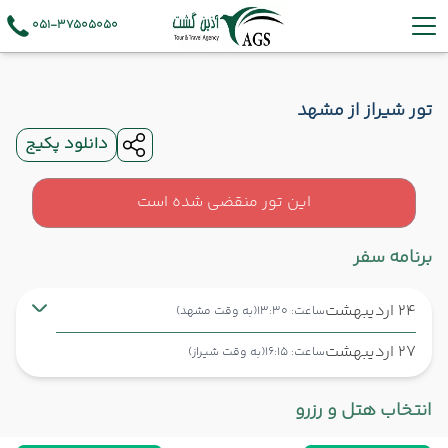
051-37505050
تور شیراز از مشهد
دانلود پکیج
این تور منقضی شده است
برنامه سفر
24 اردیبهشت
ساعت: 13:30
(به وقت مشهد)
27 اردیبهشت
ساعت: 16:15
(به وقت شیراز)
مشهد ,
فرودگاه بین‌المللی شهید هاشمی‌نژاد MHD
شروع سفر
انتخاب هتل و رزرو
شیراز ,
فرودگاه بین‌المللی شهید دستغیب SYZ