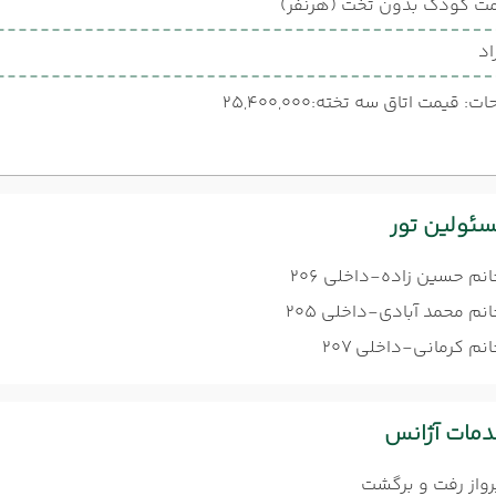
ت کودک بدون تخت (هرنفر)
اد
: قیمت اتاق سه تخته:25,400,000
ئولین تور
انم حسین زاده-داخلی 206
نم محمد آبادی-داخلی 205
نم کرمانی-داخلی 207
مات آژانس
رواز رفت و برگشت