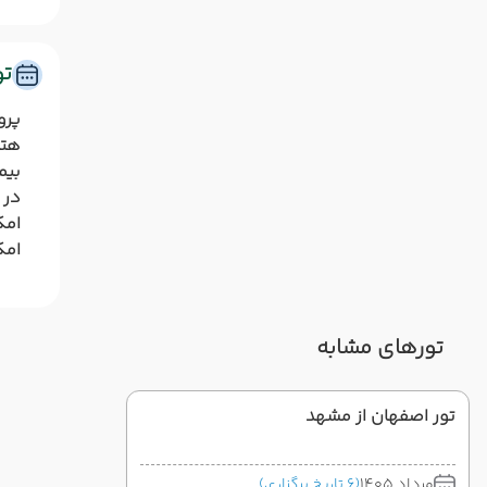
ت
پرو
هتل
بیم
در 
امک
امک
تورهای مشابه
تور اصفهان از مشهد
مرداد 1405
(6 تاریخ برگزاری)