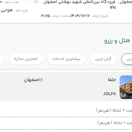
صفهان ,
فرودگاه بین‌المللی شهید بهشتی اصفهان
0
مدت سفر :
IFN
هوایی
onomy
نوع سفر :
21:25
1404/12/17
تاریخ حرکت :
ساعت حرکت :
هتل و رزرو
رین
گران ترین
بیشترین خدمات
کمترین ستاره
جلفا
اصفهان
JOLFA
ته (هرنفر)
ته (هرنفر)