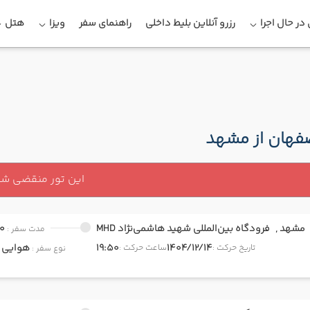
در حال اجرا
رزرو آنلاین بلیط داخلی
راهنمای سفر
ویزا
هتل
صفهان از مشهد
این تور منقضی ش
مشهد ,
فرودگاه بین‌المللی شهید هاشمی‌نژاد MHD
0
مدت سفر :
1404/12/14
19:50
هوایی
onomy
تاریخ حرکت :
ساعت حرکت :
نوع سفر :