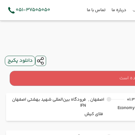
051-37505050
درباره ما
تماس با ما
دانلود پکیج
ده است
01:3
اصفهان ,
فرودگاه بین‌المللی شهید بهشتی اصفهان
IFN
Ec
فلای کیش