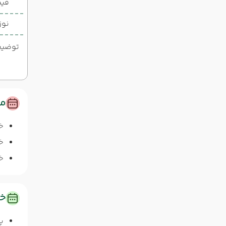
قیم
نوز
توضیحات
مس
خ
خا
خا
خد
پ