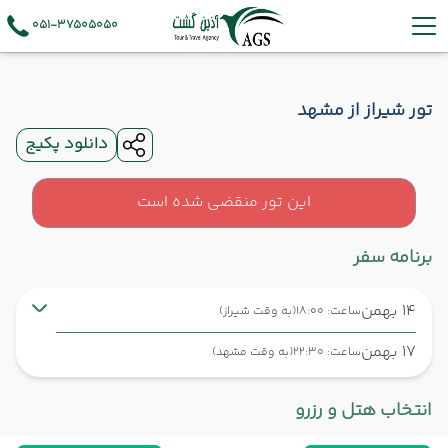
051-37505050
تور شیراز از مشهد
دانلود پکیج
این تور منقضی شده است
برنامه سفر
14 بهمن
ساعت: 18:00
(به وقت شیراز)
17 بهمن
ساعت: 22:30
(به وقت مشهد)
شیراز ,
فرودگاه بین‌المللی شهید دستغیب SYZ
شروع سفر
انتخاب هتل و رزرو
مشهد ,
فرودگاه بین‌المللی شهید هاشمی‌نژاد MHD