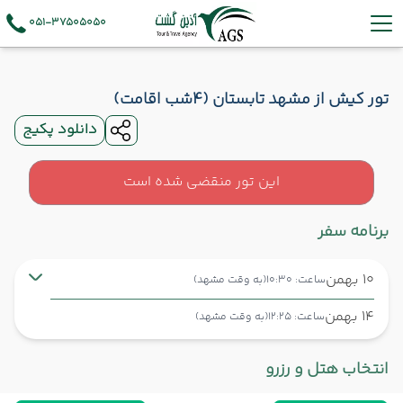
051-37505050
تور کیش از مشهد تابستان (4شب اقامت)
دانلود پکیج
این تور منقضی شده است
برنامه سفر
10 بهمن
ساعت: 10:30
(به وقت مشهد)
14 بهمن
ساعت: 12:25
(به وقت مشهد)
مشهد ,
فرودگاه بین‌المللی شهید هاشمی‌نژاد MHD
شروع سفر
انتخاب هتل و رزرو
کیش ,
فرودگاه بین‌المللی کیش KIH