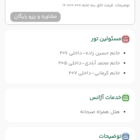
توضیحات: قیمت اتاق سه تخته:17.000.000
مشاوره و رزرو رایگان
مسئولین تور
خانم حسین زاده-داخلی 206
خانم محمد آبادی-داخلی 205
خانم کرمانی-داخلی 207
خدمات آژانس
هتل همراه صبحانه
توضیحات