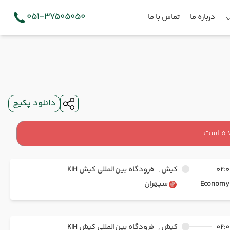
051-37505050
درباره ما
تماس با ما
دانلود پکیج
ده است
02:0
کیش ,
فرودگاه بین‌المللی کیش KIH
Ec
سپهران
02:0
کیش ,
فرودگاه بین‌المللی کیش KIH