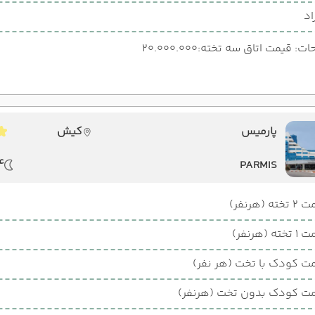
اد
: قیمت اتاق سه تخته:20.000.000
پارمیس
کیش
4 شب اق
PARMIS
ته (هرنفر)
ته (هرنفر)
ت کودک با تخت (هر نفر)
ت کودک بدون تخت (هرنفر)