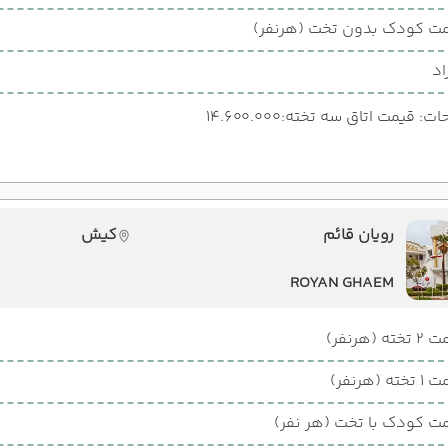
ت کودک بدون تخت (هرنفر)
اد
: قیمت اتاق سه تخته:14.600.000
رویان قائم
کیش
ROYAN GHAEM
ته (هرنفر)
ته (هرنفر)
ت کودک با تخت (هر نفر)