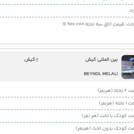
اد
: قیمت اتاق سه تخته:16.900.000
بین المللی کیش
کیش
BEYNOL MELALI
ته (هرنفر)
ته (هرنفر)
ت کودک با تخت (هر نفر)
ت کودک بدون تخت (هرنفر)