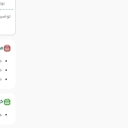
نوز
توضیحات
مس
خ
خا
خا
خد
ه