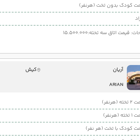
ت کودک بدون تخت (هرنفر)
اد
: قیمت اتاق سه تخته:15.500.000
آریان
کیش
ARIAN
ته (هرنفر)
ته (هرنفر)
ت کودک با تخت (هر نفر)