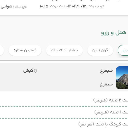
1404/11/12
10:15
هوایی
onomy
تاریخ حرکت :
ساعت حرکت :
نوع سفر :
هتل و رزرو
رین
گران ترین
بیشترین خدمات
کمترین ستاره
سیمرغ
کیش
سیمرغ
ته (هرنفر)
ته (هرنفر)
ت کودک با تخت (هر نفر)