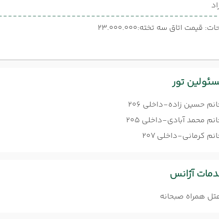
اد
: قیمت اتاق سه تخته:23.000.000
ئولین تور
انم حسین زاده-داخلی 206
نم محمد آبادی-داخلی 205
نم کرمانی-داخلی 207
مات آژانس
تل همراه صبحانه