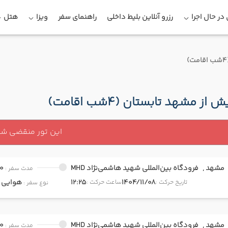
در حال اجرا
رزرو آنلاین بلیط داخلی
راهنمای سفر
ویزا
هتل
 از مشهد تابستان (4شب اقامت)
این تور منقضی ش
مشهد ,
فرودگاه بین‌المللی شهید هاشمی‌نژاد MHD
0
مدت سفر :
1404/11/08
12:25
هوایی
onomy
تاریخ حرکت :
ساعت حرکت :
نوع سفر :
مشهد ,
فرودگاه بین‌المللی شهید هاشمی‌نژاد MHD
0
مدت سفر :