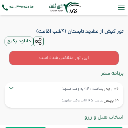
051-37505050
تور کیش از مشهد تابستان (4شب اقامت)
دانلود پکیج
این تور منقضی شده است
برنامه سفر
06 بهمن
ساعت: 11:40
(به وقت مشهد)
10 بهمن
ساعت: 16:45
(به وقت مشهد)
مشهد ,
فرودگاه بین‌المللی شهید هاشمی‌نژاد MHD
شروع سفر
انتخاب هتل و رزرو
کیش ,
فرودگاه بین‌المللی کیش KIH