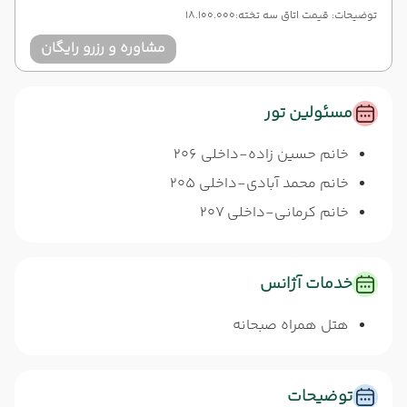
توضیحات: قیمت اتاق سه تخته:18.100.000
مشاوره و رزرو رایگان
مسئولین تور
خانم حسین زاده-داخلی 206
خانم محمد آبادی-داخلی 205
خانم کرمانی-داخلی 207
خدمات آژانس
هتل همراه صبحانه
توضیحات