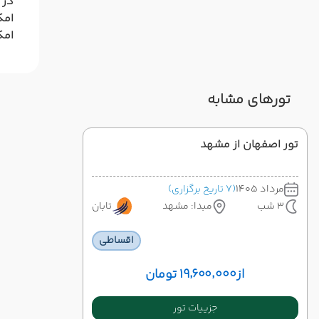
در 
امک
امک
تورهای مشابه
تور اصفهان از مشهد
مرداد 1405
(7 تاریخ برگزاری)
3 شب
مبدا: مشهد
تابان
اقساطی
از
۱۹٬۶۰۰٬۰۰۰ تومان
جزییات تور