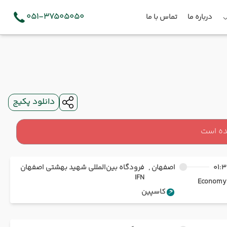
051-37505050
درباره ما
تماس با ما
دانلود پکیج
ده است
01:3
اصفهان ,
فرودگاه بین‌المللی شهید بهشتی اصفهان
IFN
Ec
کاسپین