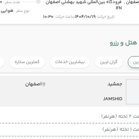
صفهان ,
فرودگاه بین‌المللی شهید بهشتی اصفهان
0
مدت سفر :
IFN
هوایی
onomy
نوع سفر :
10:30
1404/10/19
تاریخ حرکت :
ساعت حرکت :
هتل و رزرو
رین
گران ترین
بیشترین خدمات
کمترین ستاره
جمشید
اصفهان
JAMSHID
ته (هرنفر)
ته (هرنفر)