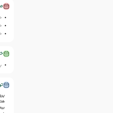
مس
خ
خا
خا
خد
پ
ت
پرو
هتل
بیم