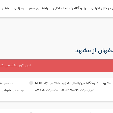
در حال اجرا
رزرو آنلاین بلیط داخلی
راهنمای سفر
ویزا
هتل
صفهان از مشهد
این تور منقضی ش
مشهد ,
فرودگاه بین‌المللی شهید هاشمی‌نژاد MHD
0
مدت سفر :
1404/10/16
07:45
هوایی
onomy
تاریخ حرکت :
ساعت حرکت :
نوع سفر :