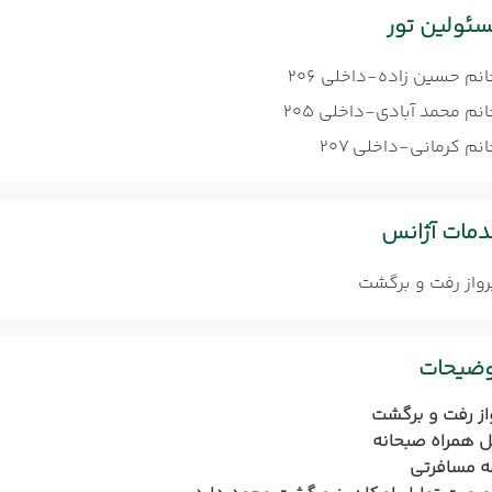
ئولین تور
انم حسین زاده-داخلی 206
نم محمد آبادی-داخلی 205
نم کرمانی-داخلی 207
مات آژانس
رواز رفت و برگشت
وضیحات
از رفت و برگشت
 همراه صبحانه
ه مسافرتی