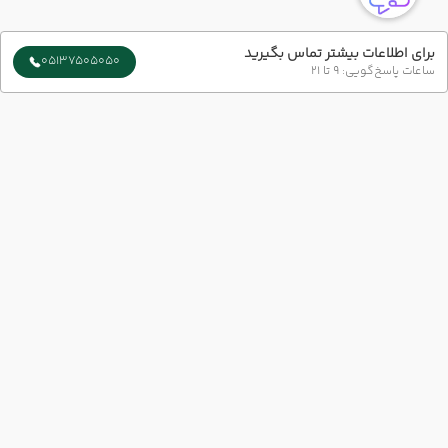
برای اطلاعات بیشتر تماس بگیرید
05137505050
ساعات پاسخ‌گویی: 9 تا 21
ارتباط با ما
شماره تماس :
051-37505050
شعبه 1 :
مشهد-بلوار سجاد-بین چهار راه بهار و میلاد پلاک73 طبقه 1
شعبه 2 :
خیابان امام رضا (ع) نبش امام رضا 6
ایمیل :
info@azingashtvip.com