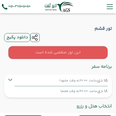
051-37505050
تور قشم
دانلود پکیج
این تور منقضی شده است
برنامه سفر
15 دی
ساعت: 17:00
(به وقت مشهد)
18 دی
ساعت: 20:00
(به وقت قشم)
مشهد ,
فرودگاه بین‌المللی شهید هاشمی‌نژاد MHD
شروع سفر
انتخاب هتل و رزرو
قشم ,
فرودگاه بین‌المللی قشم GSM