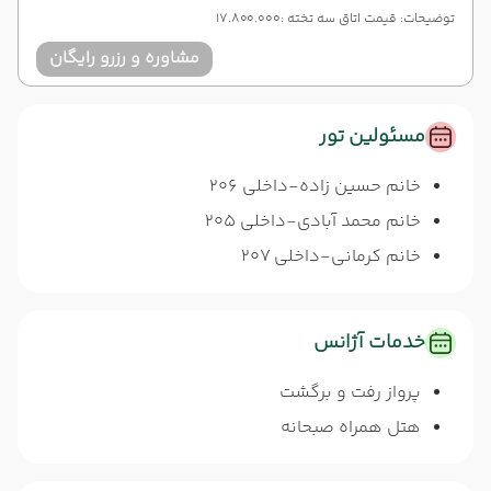
توضیحات: قیمت اتاق سه تخته :17.800.000
مشاوره و رزرو رایگان
مسئولین تور
خانم حسین زاده-داخلی 206
خانم محمد آبادی-داخلی 205
خانم کرمانی-داخلی 207
خدمات آژانس
پرواز رفت و برگشت
هتل همراه صبحانه