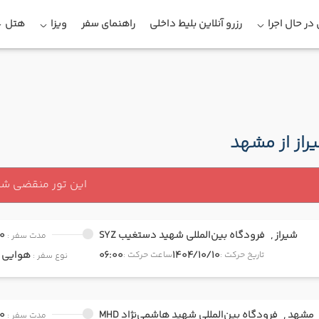
در حال اجرا
رزرو آنلاین بلیط داخلی
راهنمای سفر
ویزا
هتل
راز از مشهد
این تور منقضی ش
شیراز ,
فرودگاه بین‌المللی شهید دستغیب SYZ
0
مدت سفر :
1404/10/10
06:00
هوایی
onomy
تاریخ حرکت :
ساعت حرکت :
نوع سفر :
مشهد ,
فرودگاه بین‌المللی شهید هاشمی‌نژاد MHD
0
مدت سفر :