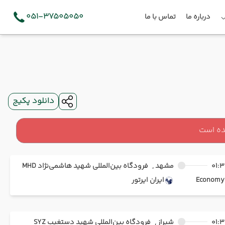
051-37505050
درباره ما
تماس با ما
دانلود پکیج
ده است
01:3
مشهد ,
فرودگاه بین‌المللی شهید هاشمی‌نژاد MHD
Ec
ایران ایرتور
01:3
شیراز ,
فرودگاه بین‌المللی شهید دستغیب SYZ