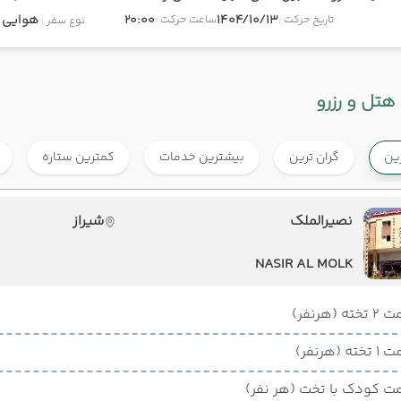
1404/10/13
20:00
هوایی
onomy
تاریخ حرکت :
ساعت حرکت :
نوع سفر :
هتل و رزرو
رین
گران ترین
بیشترین خدمات
کمترین ستاره
نصیرالملک
شیراز
NASIR AL MOLK
ته (هرنفر)
ته (هرنفر)
ت کودک با تخت (هر نفر)