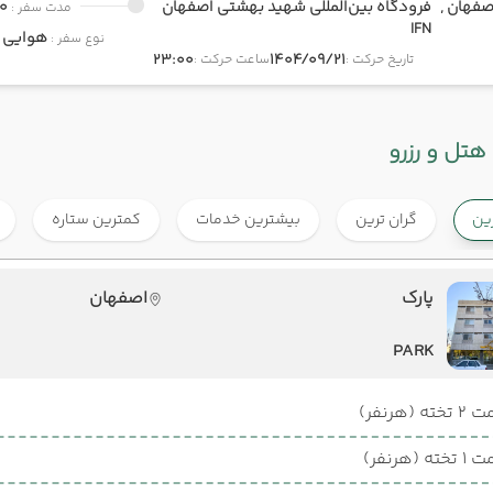
صفهان ,
فرودگاه بین‌المللی شهید بهشتی اصفهان
0
مدت سفر :
IFN
هوایی
onomy
نوع سفر :
23:00
1404/09/21
تاریخ حرکت :
ساعت حرکت :
هتل و رزرو
رین
گران ترین
بیشترین خدمات
کمترین ستاره
پارک
اصفهان
PARK
ته (هرنفر)
ته (هرنفر)