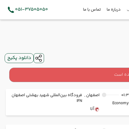
051-37505050
درباره ما
تماس با ما
دانلود پکیج
ده است
01:3
اصفهان ,
فرودگاه بین‌المللی شهید بهشتی اصفهان
IFN
Ec
آتا