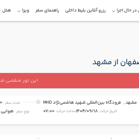
در حال اجرا
رزرو آنلاین بلیط داخلی
راهنمای سفر
ویزا
هتل
صفهان از مشهد
این تور منقضی ش
مشهد ,
فرودگاه بین‌المللی شهید هاشمی‌نژاد MHD
0
مدت سفر :
1404/09/18
07:00
هوایی
onomy
تاریخ حرکت :
ساعت حرکت :
نوع سفر :