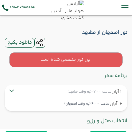
051-37505050
تور اصفهان از مشهد
دانلود پکیج
این تور منقضی شده است
برنامه سفر
11 آبان
ساعت: 07:00
(به وقت مشهد)
14 آبان
ساعت: 14:00
(به وقت اصفهان)
مشهد ,
فرودگاه بین‌المللی شهید هاشمی‌نژاد MHD
شروع سفر
انتخاب هتل و رزرو
اصفهان ,
فرودگاه بین‌المللی شهید بهشتی اصفهان IFN