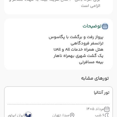
الزامی است
توضیحات
پرواز رفت و برگشت با پگاسوس
ترانسفر فرودگاهی
هتل همراه خدمات All و UAll
یک گشت شهری بهمراه ناهار
بیمه مسافرتی
تورهای مشابه
تور آنتالیا
مرداد 1405
6 شب
مبدا: تهران
ایران ایرتور