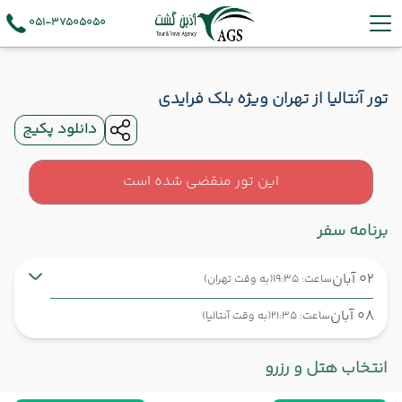
051-37505050
تور آنتالیا از تهران ویژه بلک فرایدی
دانلود پکیج
این تور منقضی شده است
برنامه سفر
02 آبان
ساعت: 19:35
(به وقت تهران)
08 آبان
ساعت: 21:35
(به وقت آنتالیا)
تهران ,
فرودگاه بین‌المللی امام خمینی IKA
شروع سفر
انتخاب هتل و رزرو
آنتالیا ,
فرودگاه آنتالیا AYT