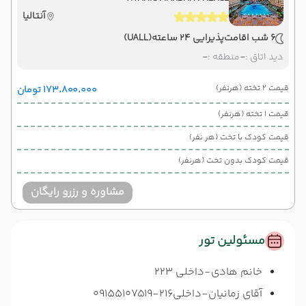
آنتالیا
6 شب اقامت
پذیرایی 24 ساعته
(UALL)
دید اتاق :
-
منطقه :
-
قیمت 2 تخته (هرنفر)
۱۷۳٬۸۰۰٬۰۰۰ تومان
قیمت 1 تخته (هرنفر)
قیمت کودک با تخت (هر نفر)
قیمت کودک بدون تخت (هرنفر)
مشاوره و رزرو رایگان
مسئولین تور
خانم هادی-داخلی 223
آقای زمانیان-داخلی216-09155107519