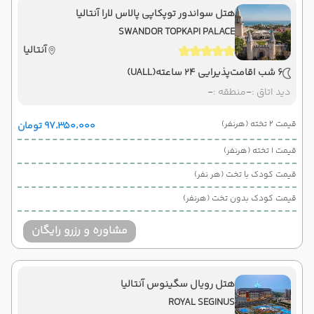
هتل سواندور توپکاپی پالاس لارا آنتالیا
SWANDOR TOPKAPI PALACE
آنتالیا
6 شب اقامت
پذیرایی 24 ساعته
(UALL)
دید اتاق :
-
منطقه :
-
قیمت 2 تخته (هرنفر)
۹۷٬۳۵۰٬۰۰۰ تومان
قیمت 1 تخته (هرنفر)
قیمت کودک با تخت (هر نفر)
قیمت کودک بدون تخت (هرنفر)
مشاوره و رزرو رایگان
هتل رویال سگینوس آنتالیا
ROYAL SEGINUS