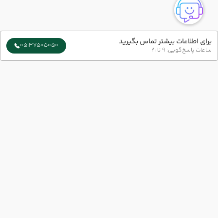
برای اطلاعات بیشتر تماس بگیرید
05137505050
ساعات پاسخ‌گویی: 9 تا 21
ارتباط با ما
شماره تماس :
051-37505050
شعبه 1 :
مشهد-بلوار سجاد-بین چهار راه بهار و میلاد پلاک73 طبقه 1
شعبه 2 :
خیابان امام رضا (ع) نبش امام رضا 6
ایمیل :
info@azingashtvip.com