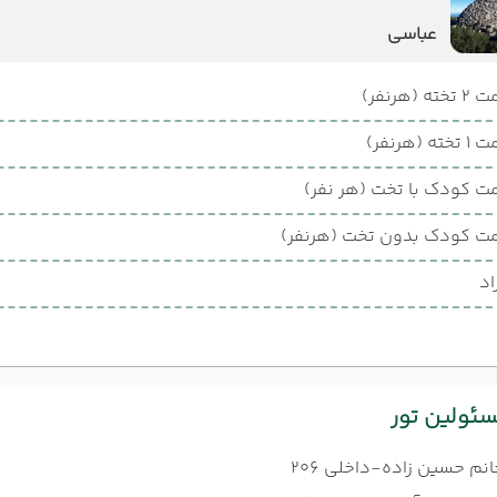
عباسی
ته (هرنفر)
ته (هرنفر)
ت کودک با تخت (هر نفر)
ت کودک بدون تخت (هرنفر)
اد
ئولین تور
انم حسین زاده-داخلی 206