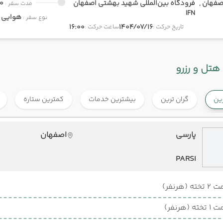
صفهان ,
فرودگاه بین‌المللی شهید بهشتی اصفهان
0
مدت سفر :
IFN
هوایی
onomy
نوع سفر :
16:00
1404/07/16
تاریخ حرکت :
ساعت حرکت :
هتل و رزرو
رین
گران ترین
بیشترین خدمات
کمترین ستاره
پارسی
اصفهان
PARSI
ته (هرنفر)
ته (هرنفر)