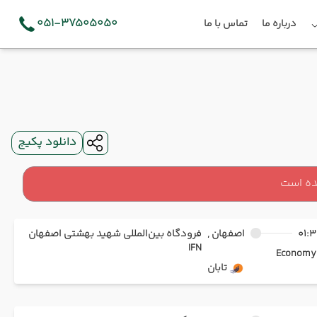
051-37505050
درباره ما
تماس با ما
دانلود پکیج
ده است
01:3
اصفهان ,
فرودگاه بین‌المللی شهید بهشتی اصفهان
IFN
Ec
تابان