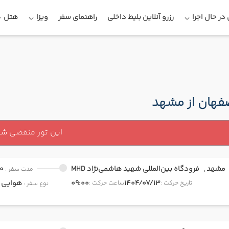
در حال اجرا
رزرو آنلاین بلیط داخلی
راهنمای سفر
ویزا
هتل
صفهان از مشهد
این تور منقضی ش
مشهد ,
فرودگاه بین‌المللی شهید هاشمی‌نژاد MHD
0
مدت سفر :
1404/07/13
09:00
هوایی
onomy
تاریخ حرکت :
ساعت حرکت :
نوع سفر :