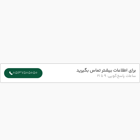
برای اطلاعات بیشتر تماس بگیرید
05137505050
ساعات پاسخ‌گویی: 9 تا 21
سایر تاریخ های برگزاری
17 مرداد
20 مرداد
رفت :
برگشت :
12:30
10:00
ساعت :
ساعت :
ارتباط با ما