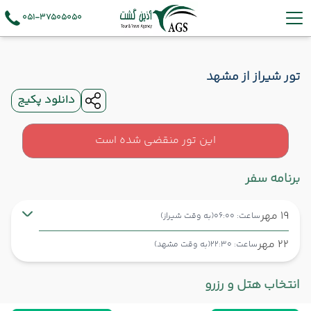
051-37505050
تور شیراز از مشهد
دانلود پکیج
این تور منقضی شده است
برنامه سفر
19 مهر
ساعت: 06:00
(به وقت شیراز)
22 مهر
ساعت: 22:30
(به وقت مشهد)
شیراز ,
فرودگاه بین‌المللی شهید دستغیب SYZ
شروع سفر
انتخاب هتل و رزرو
مشهد ,
فرودگاه بین‌المللی شهید هاشمی‌نژاد MHD