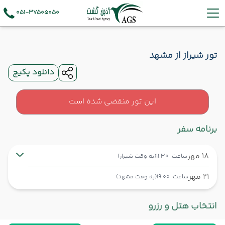
051-37505050
تور شیراز از مشهد
دانلود پکیج
این تور منقضی شده است
برنامه سفر
18 مهر
ساعت: 11:30
(به وقت شیراز)
21 مهر
ساعت: 19:00
(به وقت مشهد)
شیراز ,
فرودگاه بین‌المللی شهید دستغیب SYZ
شروع سفر
انتخاب هتل و رزرو
مشهد ,
فرودگاه بین‌المللی شهید هاشمی‌نژاد MHD