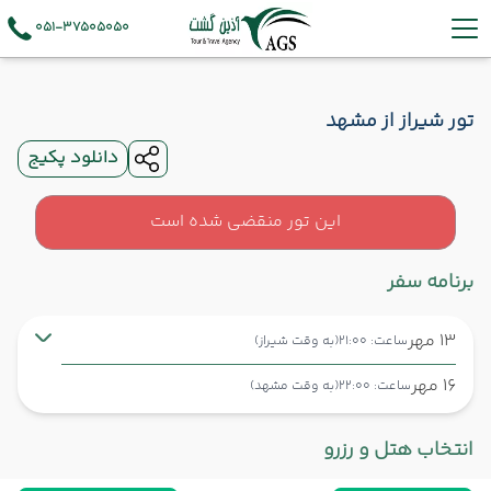
051-37505050
تور شیراز از مشهد
دانلود پکیج
این تور منقضی شده است
برنامه سفر
13 مهر
ساعت: 21:00
(به وقت شیراز)
16 مهر
ساعت: 22:00
(به وقت مشهد)
شیراز ,
فرودگاه بین‌المللی شهید دستغیب SYZ
شروع سفر
انتخاب هتل و رزرو
مشهد ,
فرودگاه بین‌المللی شهید هاشمی‌نژاد MHD