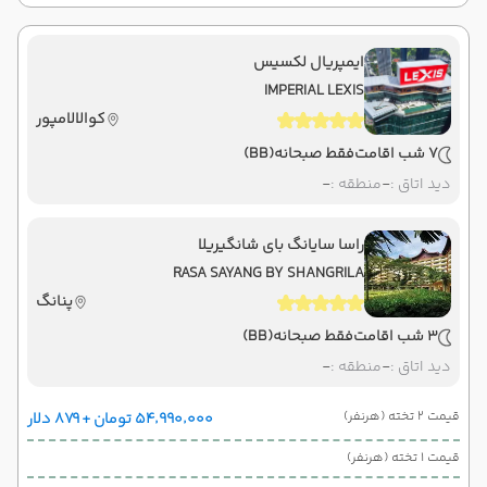
ایمپریال لکسیس
IMPERIAL LEXIS
کوالالامپور
7 شب اقامت
فقط صبحانه
(BB)
دید اتاق :
-
منطقه :
-
راسا سایانگ بای شانگیریلا
RASA SAYANG BY SHANGRILA
پنانگ
3 شب اقامت
فقط صبحانه
(BB)
دید اتاق :
-
منطقه :
-
قیمت 2 تخته (هرنفر)
۵۴٬۹۹۰٬۰۰۰ تومان + ۸۷۹ دلار
قیمت 1 تخته (هرنفر)