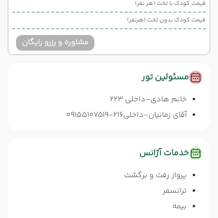
قیمت کودک با تخت (هر نفر)
قیمت کودک بدون تخت (هرنفر)
مشاوره و رزرو رایگان
مسئولین تور
خانم هادی-داخلی 223
آقای زمانیان-داخلی216-09155107519
خدمات آژانس
پرواز رفت و برگشت
ترانسفر
بیمه