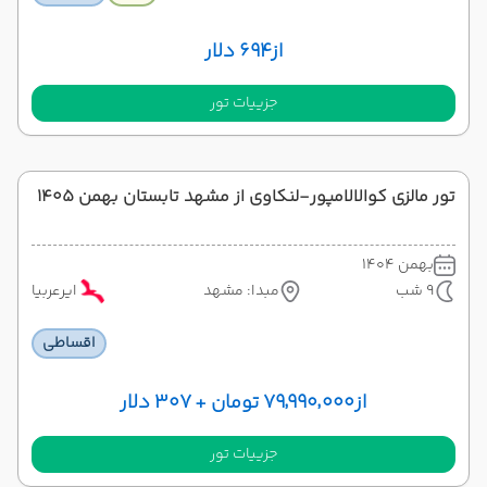
از
۶۹۴ دلار
جزییات تور
تور مالزی کوالالامپور-لنکاوی از مشهد تابستان بهمن 1405
بهمن 1404
9 شب
مبدا: مشهد
ایرعربیا
اقساطی
از
۷۹٬۹۹۰٬۰۰۰ تومان + ۳۰۷ دلار
جزییات تور