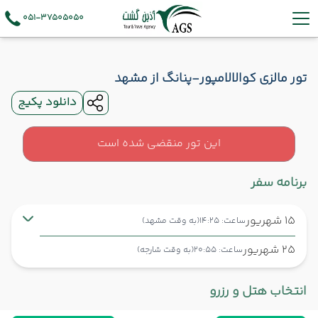
051-37505050
تور مالزی کوالالامپور-پنانگ از مشهد
دانلود پکیج
این تور منقضی شده است
برنامه سفر
15 شهریور
ساعت: 14:25
(به وقت مشهد)
25 شهریور
ساعت: 20:55
(به وقت شارجه)
مشهد ,
فرودگاه بین‌المللی شهید هاشمی‌نژاد MHD
شروع سفر
انتخاب هتل و رزرو
شارجه ,
فرودگاه بین‌المللی شارجه