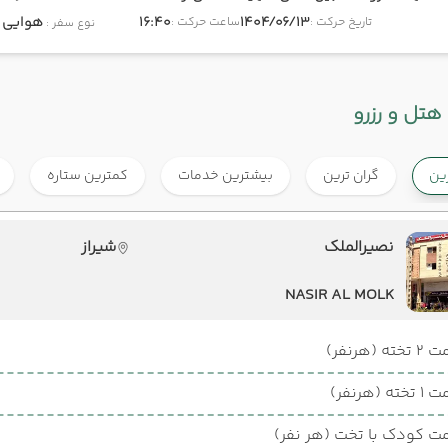
1404/06/13
16:40
هوایی
onomy
تاریخ حرکت :
ساعت حرکت :
نوع سفر :
هتل و رزرو
رین
گران ترین
بیشترین خدمات
کمترین ستاره
نصیرالملک
شیراز
NASIR AL MOLK
ته (هرنفر)
ته (هرنفر)
ت کودک با تخت (هر نفر)