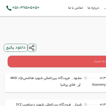
051-37505050
درباره ما
تماس با ما
دانلود پکیج
ده است
01:3
مشهد ,
فرودگاه بین‌المللی شهید هاشمی‌نژاد MHD
Ec
فلای پرشیا
01:3
شیراز ,
فرودگاه بین‌المللی شهید دستغیب SYZ