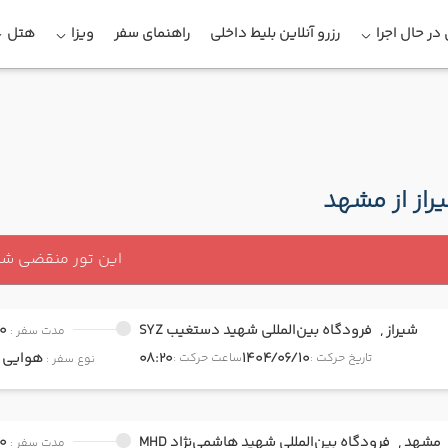
در حال اجرا
رزرو آنلاین بلیط داخلی
راهنمای سفر
ویزا
هتل
راز از مشهد
این تور منقضی ش
شیراز ,
فرودگاه بین‌المللی شهید دستغیب SYZ
0
مدت سفر :
1404/06/10
08:20
هوایی
onomy
تاریخ حرکت :
ساعت حرکت :
نوع سفر :
مشهد ,
فرودگاه بین‌المللی شهید هاشمی‌نژاد MHD
0
مدت سفر :