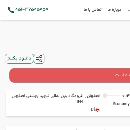
051-37505050
درباره ما
تماس با ما
دانلود پکیج
ده است
01:3
اصفهان ,
فرودگاه بین‌المللی شهید بهشتی اصفهان
IFN
Ec
آتا