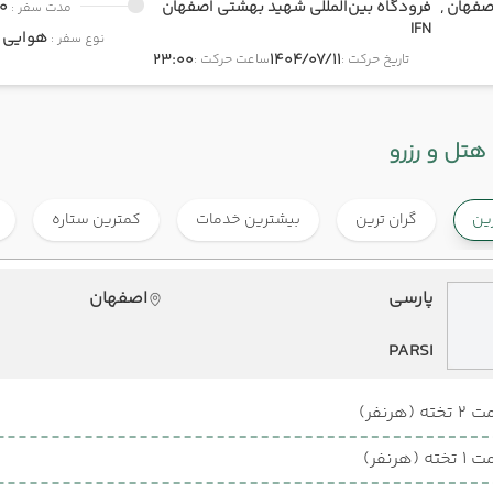
صفهان ,
فرودگاه بین‌المللی شهید بهشتی اصفهان
0
مدت سفر :
IFN
هوایی
onomy
نوع سفر :
23:00
1404/07/11
تاریخ حرکت :
ساعت حرکت :
هتل و رزرو
رین
گران ترین
بیشترین خدمات
کمترین ستاره
پارسی
اصفهان
PARSI
ته (هرنفر)
ته (هرنفر)