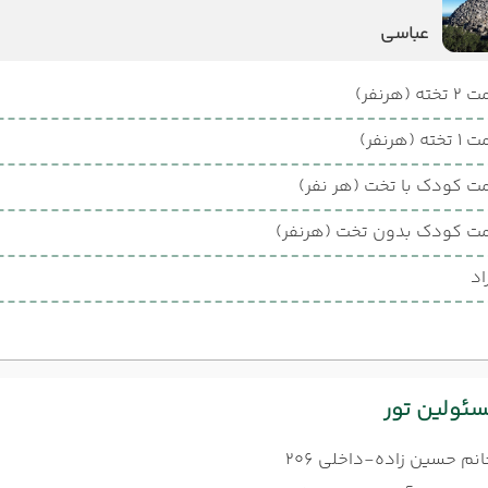
عباسی
ته (هرنفر)
ته (هرنفر)
ت کودک با تخت (هر نفر)
ت کودک بدون تخت (هرنفر)
اد
ئولین تور
انم حسین زاده-داخلی 206