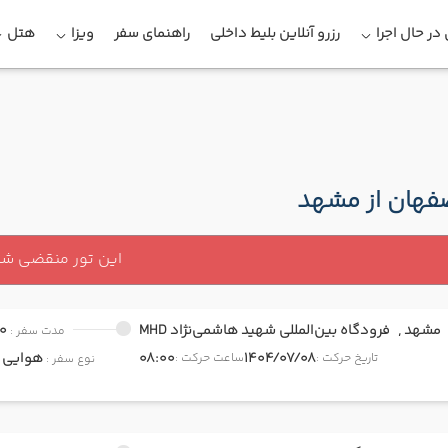
در حال اجرا
رزرو آنلاین بلیط داخلی
راهنمای سفر
ویزا
هتل
صفهان از مشهد
این تور منقضی ش
مشهد ,
فرودگاه بین‌المللی شهید هاشمی‌نژاد MHD
0
مدت سفر :
1404/07/08
08:00
هوایی
onomy
تاریخ حرکت :
ساعت حرکت :
نوع سفر :