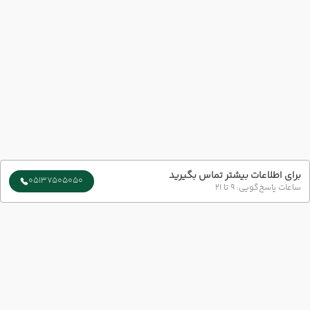
برای اطلاعات بیشتر تماس بگیرید
05137505050
ساعات پاسخ‌گویی: 9 تا 21
سایر تاریخ های برگزاری
18 مرداد
21 مرداد
رفت :
برگشت :
19:30
07:00
ساعت :
ساعت :