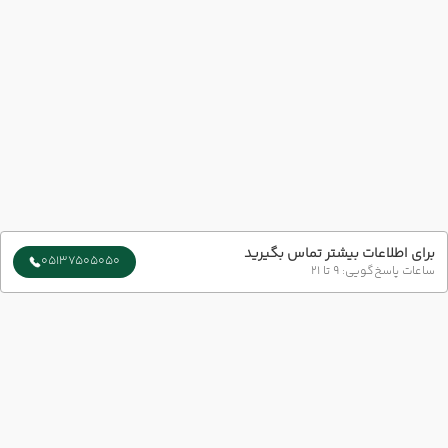
برای اطلاعات بیشتر تماس بگیرید
05137505050
ساعات پاسخ‌گویی: 9 تا 21
سایر تاریخ های برگزاری
18 مرداد
21 مرداد
رفت :
برگشت :
19:30
07:00
ساعت :
ساعت :