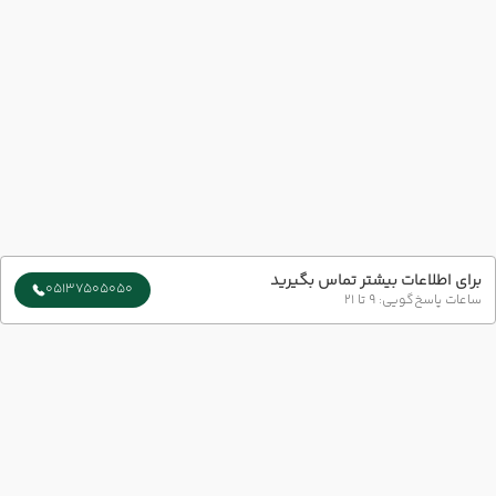
برای اطلاعات بیشتر تماس بگیرید
05137505050
ساعات پاسخ‌گویی: 9 تا 21
سایر تاریخ های برگزاری
17 مرداد
20 مرداد
رفت :
برگشت :
12:30
10:00
ساعت :
ساعت :