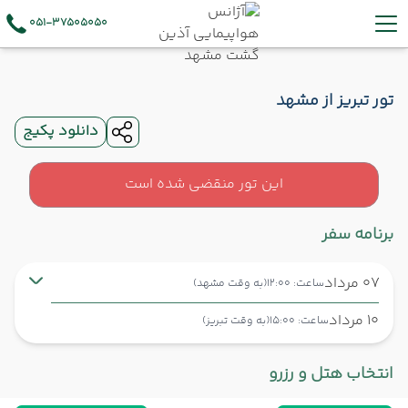
051-37505050
تور تبریز از مشهد
دانلود پکیج
این تور منقضی شده است
برنامه سفر
07 مرداد
ساعت: 12:00
(به وقت مشهد)
10 مرداد
ساعت: 15:00
(به وقت تبریز)
مشهد ,
فرودگاه بین‌المللی شهید هاشمی‌نژاد MHD
شروع سفر
انتخاب هتل و رزرو
تبریز ,
فرودگاه بین‌المللی شهید مدنی TBZ