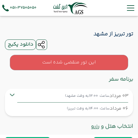
051-37505050
تور تبریز از مشهد
دانلود پکیج
این تور منقضی شده است
برنامه سفر
03 مرداد
ساعت: 12:00
(به وقت مشهد)
06 مرداد
ساعت: 14:00
(به وقت تبریز)
مشهد ,
فرودگاه بین‌المللی شهید هاشمی‌نژاد MHD
شروع سفر
انتخاب هتل و رزرو
تبریز ,
فرودگاه بین‌المللی شهید مدنی TBZ