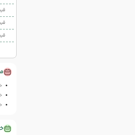
قیمت 1 تخ
قیم
قیم
مس
خ
خا
خا
خد