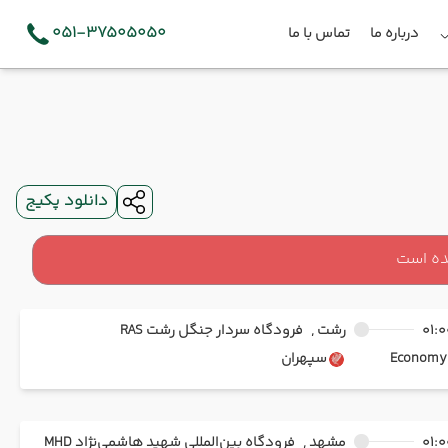
051-37505050
درباره ما
تماس با ما
دانلود پکیج
ده است
01:0
رشت ,
فرودگاه سردار جنگل رشت RAS
Ec
سپهران
01:0
مشهد ,
فرودگاه بین‌المللی شهید هاشمی‌نژاد MHD