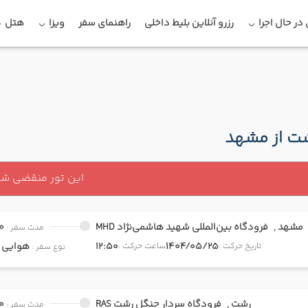
در حال اجرا
رزرو آنلاین بلیط داخلی
راهنمای سفر
ویزا
هتل
شت از مشهد
این تور منقضی ش
مشهد ,
فرودگاه بین‌المللی شهید هاشمی‌نژاد MHD
0
مدت سفر :
1404/05/25
12:50
هوایی
onomy
تاریخ حرکت :
ساعت حرکت :
نوع سفر :
رشت ,
فرودگاه سردار جنگل رشت RAS
0
مدت سفر :