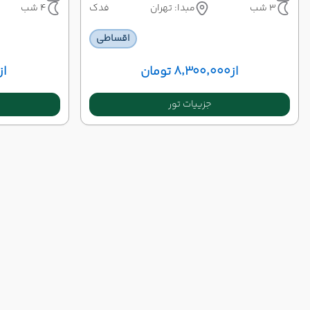
3 شب
مبدا: تهران
فدک
4 شب
اقساطی
از
۸٬۳۰۰٬۰۰۰ تومان
از
جزییات تور