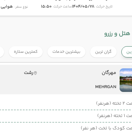
1404/05/28
15:50
هوایی
onomy
تاریخ حرکت :
ساعت حرکت :
نوع سفر :
هتل و رزرو
رین
گران ترین
بیشترین خدمات
کمترین ستاره
مهرگان
رشت
MEHRGAN
ته (هرنفر)
ته (هرنفر)
ت کودک با تخت (هر نفر)