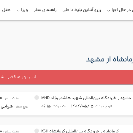
در حال اجرا
رزرو آنلاین بلیط داخلی
راهنمای سفر
ویزا
هتل
مانشاه از مشهد
این تور منقضی ش
مشهد ,
فرودگاه بین‌المللی شهید هاشمی‌نژاد MHD
0
مدت سفر :
1404/05/15
06:15
هوایی
onomy
تاریخ حرکت :
ساعت حرکت :
نوع سفر :
کرمانشاه ,
فرودگاه بین‌المللی کرمانشاه KSH
0
مدت سفر :