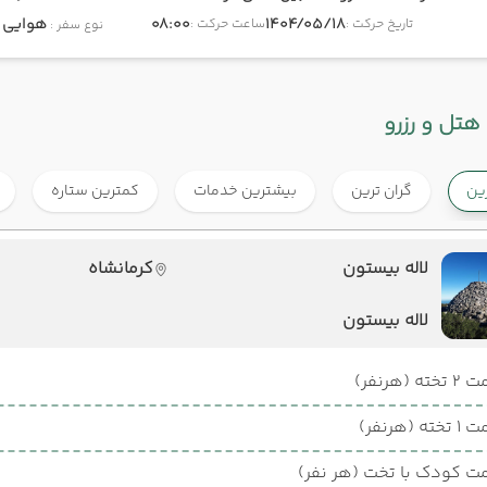
1404/05/18
08:00
هوایی
onomy
تاریخ حرکت :
ساعت حرکت :
نوع سفر :
هتل و رزرو
رین
گران ترین
بیشترین خدمات
کمترین ستاره
لاله بیستون
کرمانشاه
لاله بیستون
ته (هرنفر)
ته (هرنفر)
ت کودک با تخت (هر نفر)