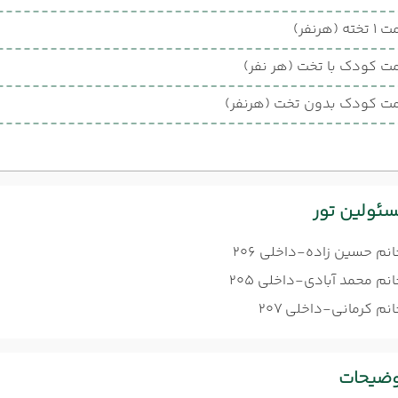
ته (هرنفر)
ت کودک با تخت (هر نفر)
ت کودک بدون تخت (هرنفر)
ئولین تور
انم حسین زاده-داخلی 206
نم محمد آبادی-داخلی 205
نم کرمانی-داخلی 207
وضیحات