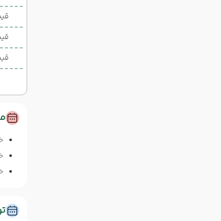
قیمت 1 تخ
قیم
قیم
مس
خ
خا
خا
ت