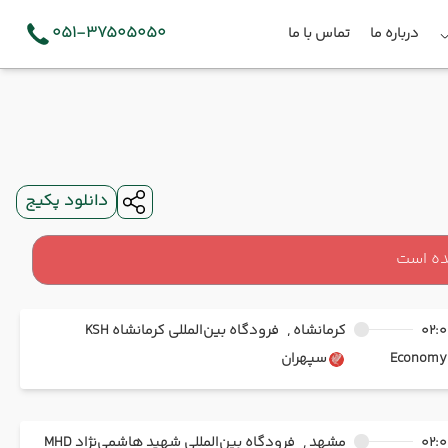
051-37505050
درباره ما
تماس با ما
دانلود پکیج
ده است
02:0
کرمانشاه ,
فرودگاه بین‌المللی کرمانشاه KSH
Ec
سپهران
02:0
مشهد ,
فرودگاه بین‌المللی شهید هاشمی‌نژاد MHD