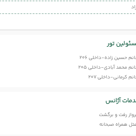
اد
ئولین تور
انم حسین زاده-داخلی 206
نم محمد آبادی-داخلی 205
نم کرمانی-داخلی 207
مات آژانس
رواز رفت و برگشت
تل همراه صبحانه