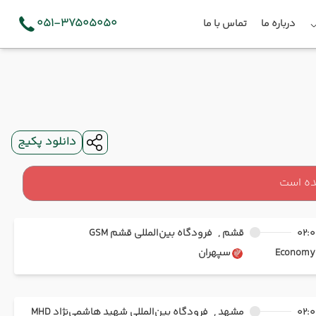
051-37505050
درباره ما
تماس با ما
دانلود پکیج
ده است
02:0
قشم ,
فرودگاه بین‌المللی قشم GSM
Ec
سپهران
02:0
مشهد ,
فرودگاه بین‌المللی شهید هاشمی‌نژاد MHD