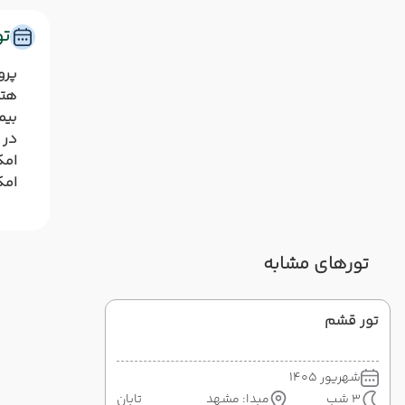
ت
پرو
هتل
بیم
در 
امک
امک
تورهای مشابه
تور قشم
شهریور 1405
3 شب
مبدا: مشهد
تابان