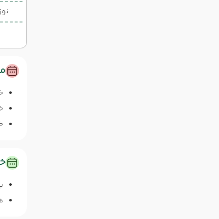
نوز
مس
خ
خا
خا
خد
پ
ه