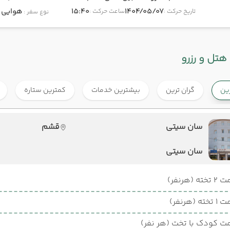
1404/05/07
15:40
هوایی
onomy
تاریخ حرکت :
ساعت حرکت :
نوع سفر :
هتل و رزرو
رین
گران ترین
بیشترین خدمات
کمترین ستاره
سان سیتی
قشم
سان سیتی
ته (هرنفر)
ته (هرنفر)
ت کودک با تخت (هر نفر)