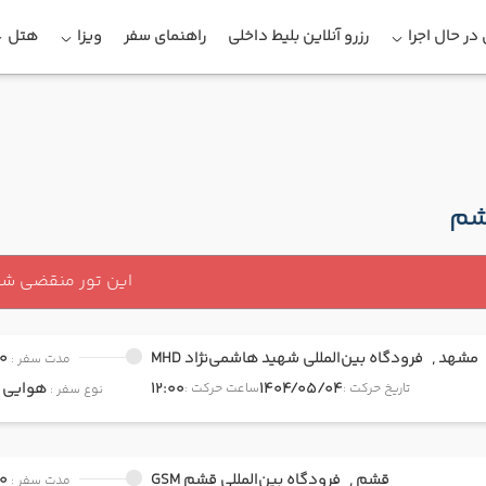
در حال اجرا
رزرو آنلاین بلیط داخلی
راهنمای سفر
ویزا
هتل
شم
این تور منقضی ش
مشهد ,
فرودگاه بین‌المللی شهید هاشمی‌نژاد MHD
0
مدت سفر :
1404/05/04
12:00
هوایی
onomy
تاریخ حرکت :
ساعت حرکت :
نوع سفر :
قشم ,
فرودگاه بین‌المللی قشم GSM
0
مدت سفر :