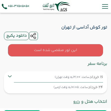
051-37505050
تور کوش آداسی از تهران
دانلود پکیج
این تور منقضی شده است
برنامه سفر
16 خرداد
ساعت: 21:00
(به وقت تهران)
24 خرداد
ساعت: 01:05
(به وقت ازمیر)
تهران ,
فرودگاه بین‌المللی امام خمینی IKA
شروع سفر
انتخاب هتل و رزرو
ازمیر ,
عدنان مندرس ADB