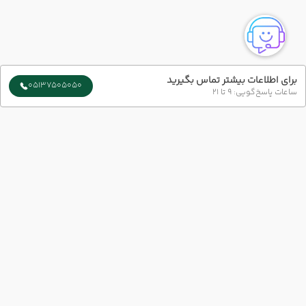
برای اطلاعات بیشتر تماس بگیرید
05137505050
ساعات پاسخ‌گویی: 9 تا 21
ارتباط با ما
شماره تماس :
051-37505050
شعبه 1 :
مشهد-بلوار سجاد-بین چهار راه بهار و میلاد پلاک73 طبقه 1
شعبه 2 :
خیابان امام رضا (ع) نبش امام رضا 6
ایمیل :
info@azingashtvip.com