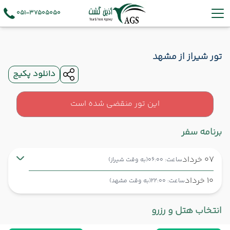
051-37505050
تور شیراز از مشهد
دانلود پکیج
این تور منقضی شده است
برنامه سفر
07 خرداد
ساعت: 06:00
(به وقت شیراز)
10 خرداد
ساعت: 22:00
(به وقت مشهد)
شیراز ,
فرودگاه بین‌المللی شهید دستغیب SYZ
شروع سفر
انتخاب هتل و رزرو
مشهد ,
فرودگاه بین‌المللی شهید هاشمی‌نژاد MHD