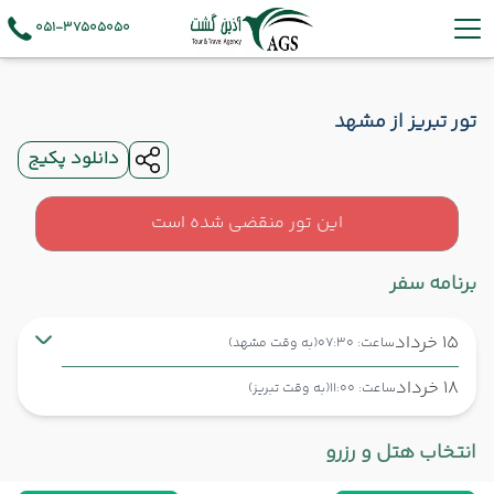
051-37505050
تور تبریز از مشهد
دانلود پکیج
این تور منقضی شده است
برنامه سفر
15 خرداد
ساعت: 07:30
(به وقت مشهد)
18 خرداد
ساعت: 11:00
(به وقت تبریز)
مشهد ,
فرودگاه بین‌المللی شهید هاشمی‌نژاد MHD
شروع سفر
انتخاب هتل و رزرو
تبریز ,
فرودگاه بین‌المللی شهید مدنی TBZ