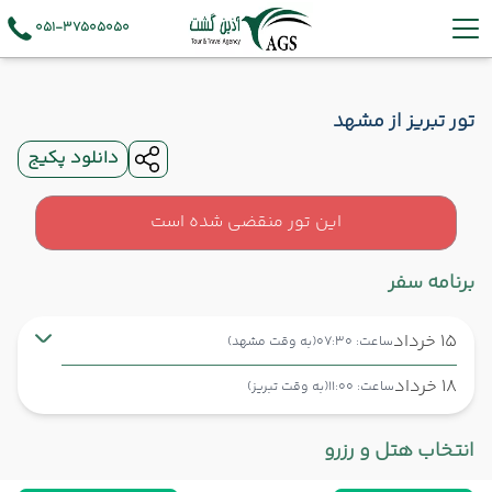
051-37505050
تور تبریز از مشهد
دانلود پکیج
این تور منقضی شده است
برنامه سفر
15 خرداد
ساعت: 07:30
(به وقت مشهد)
18 خرداد
ساعت: 11:00
(به وقت تبریز)
مشهد ,
فرودگاه بین‌المللی شهید هاشمی‌نژاد MHD
شروع سفر
انتخاب هتل و رزرو
تبریز ,
فرودگاه بین‌المللی شهید مدنی TBZ