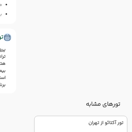
م
برای 
ت
پرو
ترا
هتل
بیم
است
برن
تورهای مشابه
تور آکتائو از تهران