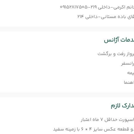
نم اکرمی-داخلی 219-09152817505
ای باده مستانی-داخلی 214
مات آژانس
رواز رفت و برگشت
رانسفر
یمه
هنما
ارک لازم
سپورت حداقل 7 ماه اعتبار
 قطعه عکس سایز 4 * 6 با زمینه سفید