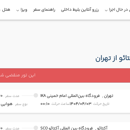
در حال اجرا
رزرو آنلاین بلیط داخلی
راهنمای سفر
ویزا
هتل
تائو از تهران
این تور منقضی ش
تهران ,
فرودگاه بین‌المللی امام خمینی IKA
30
مدت سفر :
1404/04/03
00:10
هوایی
onomy
تاریخ حرکت :
ساعت حرکت :
نوع سفر :
آکتائو ,
فرودگاه بین المللی آکتائو SCO
30
مدت سفر :