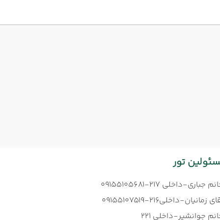
ئولین تور
نم جباری-داخلی 217-09155105681
ای زمانیان-داخلی216-09155107519
نم جوانشیر-داخلی 221