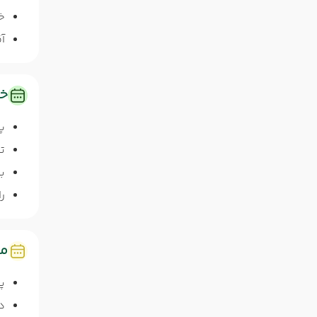
خا
آق
خد
پ
ت
ب
را
مد
پا
دو