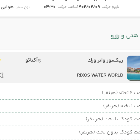
1404/04/09
03:30
هوایی
onomy
تاریخ حرکت :
ساعت حرکت :
نوع سفر :
هتل و رزرو
ریکسوز واتر ورلد
آکتائو
RIXOS WATER WORLD
ته (هرنفر)
ته (هرنفر)
ت کودک با تخت (هر نفر)
ت کودک بدون تخت (هرنفر)