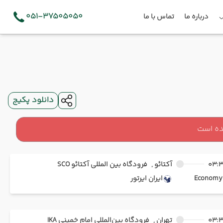
051-37505050
درباره ما
تماس با ما
دانلود پکیج
ده است
03:
آکتائو ,
فرودگاه بین المللی آکتائو SCO
Ec
ایران ایرتور
03:
تهران ,
فرودگاه بین‌المللی امام خمینی IKA