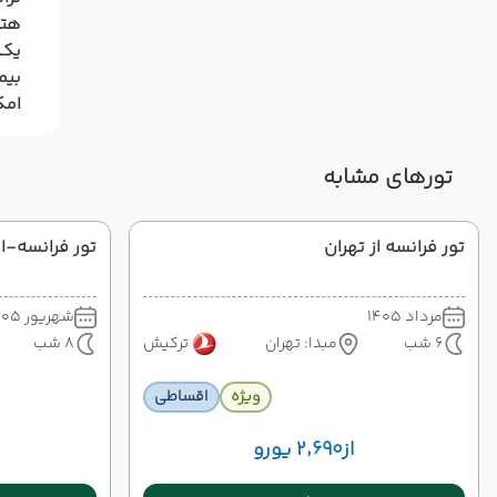
هتل
یک 
بیم
امک
تورهای مشابه
تور فرانسه از تهران
تور فرانسه-ایت
مرداد 1405
شهریور 1405
6 شب
مبدا: تهران
ترکیش
8 شب
ویژه
اقساطی
از
۲٬۶۹۰ یورو