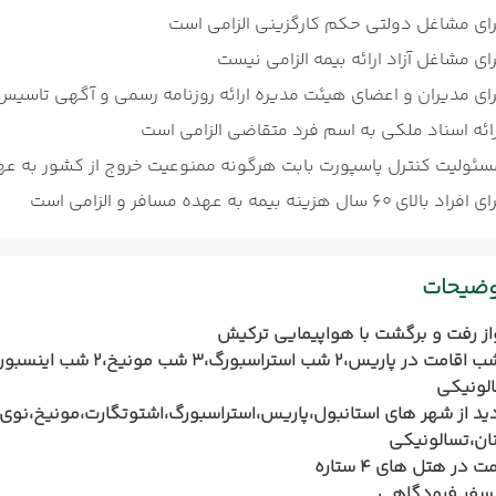
رای مشاغل دولتی حکم کارگزینی الزامی است
ای مشاغل آزاد ارائه بیمه الزامی نیست
رای مدیران و اعضای هیئت مدیره ارائه روزنامه رسمی و آگهی تاسی
رائه اسناد ملکی به اسم فرد متقاضی الزامی است
سئولیت کنترل پاسپورت بابت هرگونه ممنوعیت خروج از کشور به عه
افراد بالای 60 سال هزینه بیمه به عهده مسافر و الزامی است
وضیحات
از رفت و برگشت با هواپیمایی ترکیش
لونیکی
دید از شهر های استانبول،پاریس،استراسبورگ،اشتوتگارت،مونیخ،نوی 
ان،تسالونیکی
ت در هتل های 4 ستاره
نسفر فرودگاهی