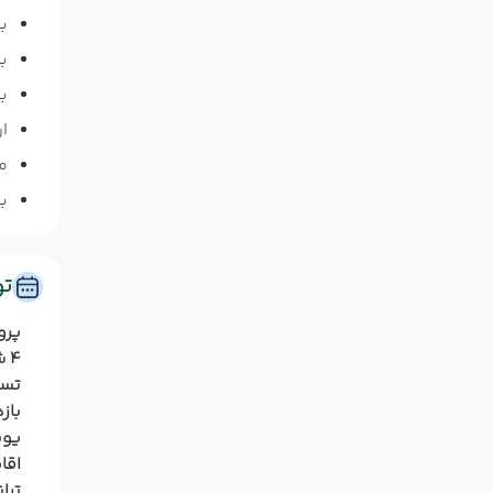
ب
بر
ب
ا
م
برای 
ت
پرو
تسا
باز
یون
اقام
ترا