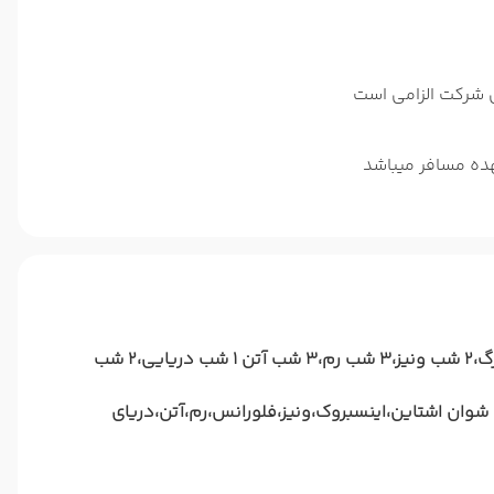
س شرکت الزامی است
ده مسافر میباشد
4 شب اقامت در پاریس،2 شب استراسبورگ،3 شب مونیخ،2 شب اینسبورگ،2 شب ونیز،3 شب رم،3 شب آتن 1 شب دریایی،2 شب
شوان اشتاین،اینسبروک،ونیز،فلورانس،رم،آتن،دریای