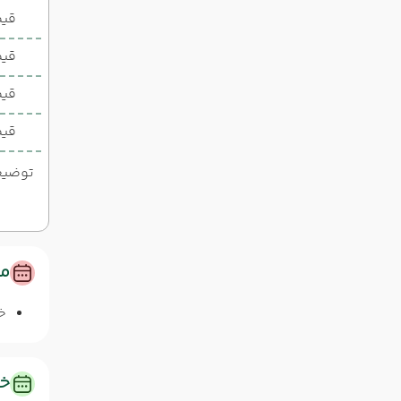
قیمت 2 تخ
قیمت 1 تخ
قیم
قیم
توضیحات
مس
خا
خد