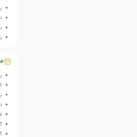
پ
ت
ب
را
مد
پا
ک
پ
دو
ف
گ
گ