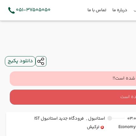
051-37505050
درباره ما
تماس با ما
دانلود پکیج
شده است!!
ده است
03:
استانبول ,
فرودگاه جدید استانبول IST
Ec
ترکیش