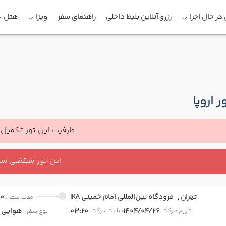
در حال اجرا
رزرو آنلاین بلیط داخلی
راهنمای سفر
ویزا
هتل
ر اروپا
ظرفیت این تور تکمیل 
این تور منقضی ش
تهران ,
فرودگاه بین‌المللی امام خمینی IKA
00
مدت سفر :
1404/04/26
03:20
هوایی
onomy
تاریخ حرکت :
ساعت حرکت :
نوع سفر :