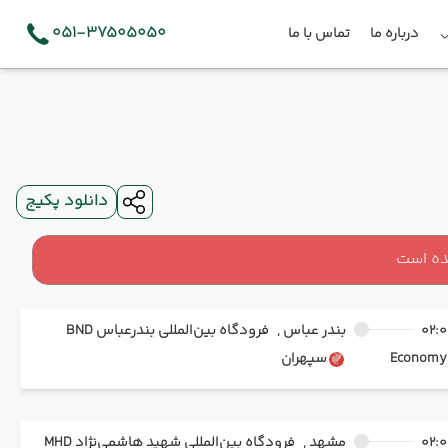
051-37505050
درباره ما
تماس با ما
دانلود پکیج
ده است
02:0
بندر عباس ,
فرودگاه بین‌المللی بندرعباس BND
Ec
سپهران
02:0
مشهد ,
فرودگاه بین‌المللی شهید هاشمی‌نژاد MHD