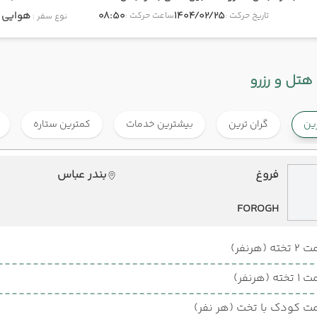
1404/02/25
08:50
هوایی
onomy
تاریخ حرکت :
ساعت حرکت :
نوع سفر :
هتل و رزرو
رین
گران ترین
بیشترین خدمات
کمترین ستاره
فروغ
بندر عباس
FOROGH
ته (هرنفر)
ته (هرنفر)
ت کودک با تخت (هر نفر)