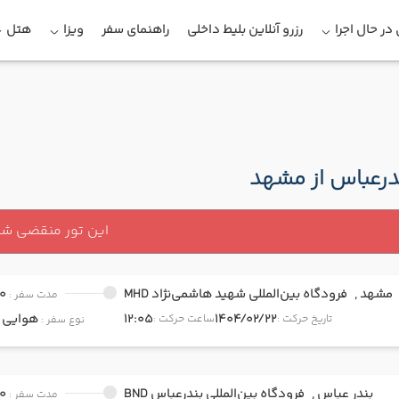
در حال اجرا
رزرو آنلاین بلیط داخلی
راهنمای سفر
ویزا
هتل
ندرعباس از مشهد
این تور منقضی ش
مشهد ,
فرودگاه بین‌المللی شهید هاشمی‌نژاد MHD
0
مدت سفر :
1404/02/22
12:05
هوایی
onomy
تاریخ حرکت :
ساعت حرکت :
نوع سفر :
بندر عباس ,
فرودگاه بین‌المللی بندرعباس BND
0
مدت سفر :