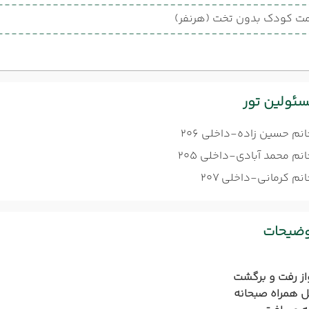
ت کودک بدون تخت (هرنفر)
ئولین تور
انم حسین زاده-داخلی 206
نم محمد آبادی-داخلی 205
نم کرمانی-داخلی 207
وضیحات
از رفت و برگشت
 همراه صبحانه