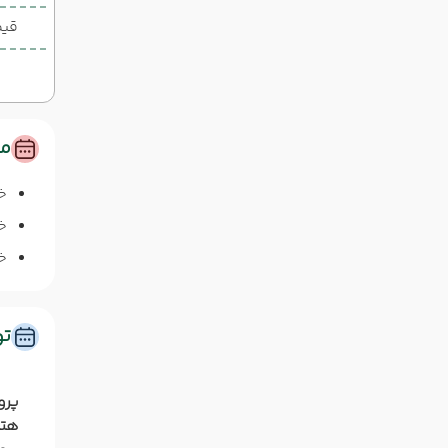
قیم
مس
خ
خا
خا
ت
پرو
هتل