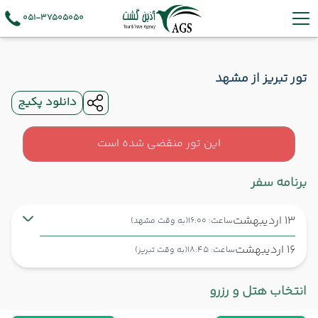
051-37505050
تور تبریز از مشهد
دانلود پکیج
این تور منقضی شده است
برنامه سفر
13 اردیبهشت
ساعت: 16:00
(به وقت مشهد)
16 اردیبهشت
ساعت: 18:45
(به وقت تبریز)
مشهد ,
فرودگاه بین‌المللی شهید هاشمی‌نژاد MHD
شروع سفر
انتخاب هتل و رزرو
تبریز ,
فرودگاه بین‌المللی شهید مدنی TBZ