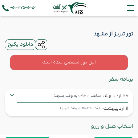
051-37505050
تور تبریز از مشهد
دانلود پکیج
این تور منقضی شده است
برنامه سفر
08 اردیبهشت
ساعت: 07:30
(به وقت مشهد)
11 اردیبهشت
ساعت: 10:30
(به وقت تبریز)
مشهد ,
فرودگاه بین‌المللی شهید هاشمی‌نژاد MHD
شروع سفر
انتخاب هتل و رزرو
تبریز ,
فرودگاه بین‌المللی شهید مدنی TBZ