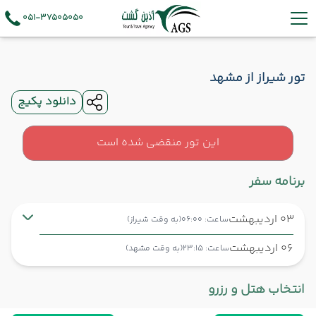
051-37505050
تور شیراز از مشهد
دانلود پکیج
این تور منقضی شده است
برنامه سفر
03 اردیبهشت
ساعت: 06:00
(به وقت شیراز)
06 اردیبهشت
ساعت: 23:15
(به وقت مشهد)
شیراز ,
فرودگاه بین‌المللی شهید دستغیب SYZ
شروع سفر
انتخاب هتل و رزرو
مشهد ,
فرودگاه بین‌المللی شهید هاشمی‌نژاد MHD