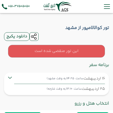
051-37505050
تور کوالالامپور از مشهد
دانلود پکیج
این تور منقضی شده است
برنامه سفر
16 اردیبهشت
ساعت: 14:25
(به وقت مشهد)
25 اردیبهشت
ساعت: 12:10
(به وقت شارجه)
مشهد ,
فرودگاه بین‌المللی شهید هاشمی‌نژاد MHD
شروع سفر
انتخاب هتل و رزرو
شارجه ,
فرودگاه بین‌المللی شارجه