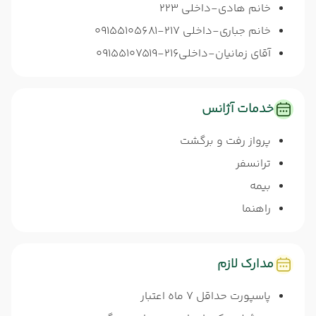
خانم هادی-داخلی 223
خانم جباری-داخلی 217-09155105681
آقای زمانیان-داخلی216-09155107519
خدمات آژانس
پرواز رفت و برگشت
ترانسفر
بیمه
راهنما
مدارک لازم
پاسپورت حداقل 7 ماه اعتبار