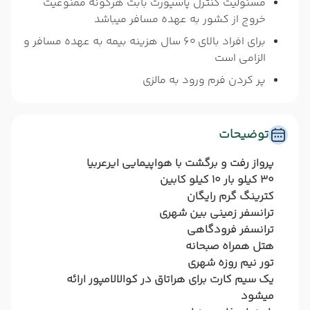
مسئولیت کنترل پاسپورت بابت هرگونه ممنوعیت
خروج از کشور به عهده مسافر میباشد
برای افراد بالای 60 سال هزینه بیمه به عهده مسافر و
الزامی است
پر کردن فرم ورود به مالزی
توضیحات
پرواز رفت و برگشت با هواپیمایی ایرعربیا
30 کیلو بار 10 کیلو کابین
کترینگ گرم رایگان
ترانسفر زمینی بین شهری
ترانسفر فرودگاهی
هتل همراه صبحانه
تور نیم روزه شهری
یک سیم کارت برای هراتاق در کوالالامپور ارائه
میشود