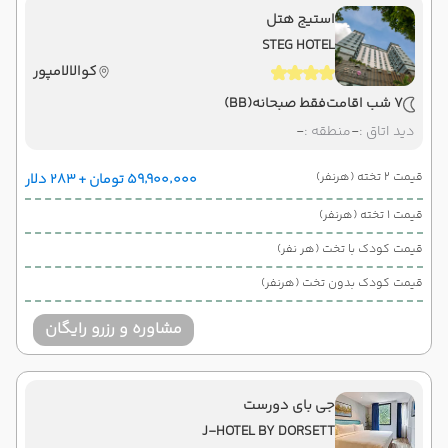
پایان سفر
استیج هتل
مشهد ,
فرودگاه بین‌المللی شهید هاشمی‌نژاد MHD
STEG HOTEL
کوالالامپور
هوایی
Economy
ایرعربیا
نوع سفر :
02:00
12:10
1404/02/25
7 شب اقامت
تاریخ حرکت :
فقط صبحانه
(BB)
ساعت حرکت :
مدت سفر :
دید اتاق :
-
منطقه :
-
قیمت 2 تخته (هرنفر)
۵۹٬۹۰۰٬۰۰۰ تومان + ۲۸۳ دلار
قیمت 1 تخته (هرنفر)
قیمت کودک با تخت (هر نفر)
قیمت کودک بدون تخت (هرنفر)
مشاوره و رزرو رایگان
جی بای دورست
J-HOTEL BY DORSETT