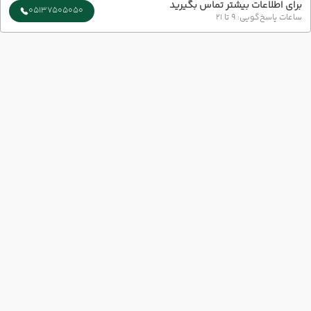
برای اطلاعات بیشتر تماس بگیرید
05137505050
ساعات پاسخ‌گویی: 9 تا 21
ارتباط با ما
شماره تماس :
051-37505050
شعبه 1 :
مشهد-بلوار سجاد-بین چهار راه بهار و میلاد پلاک73 طبقه 1
شعبه 2 :
خیابان امام رضا (ع) نبش امام رضا 6
ایمیل :
info@azingashtvip.com
آژانس گردشگری آذین گشت با ارائه‌ی بهترین تورهای داخلی و خارجی،
خدمات رزرو هتل، بلیت هواپیما و پشتیبانی ۲۴ ساعته، همراه مطمئن