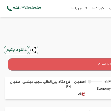
051-37505050
درباره ما
تماس با ما
دانلود پکیج
ده است
01:3
اصفهان ,
فرودگاه بین‌المللی شهید بهشتی اصفهان
IFN
Ec
آتا