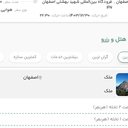
صفهان ,
فرودگاه بین‌المللی شهید بهشتی اصفهان
0
مدت سفر :
IFN
هوایی
onomy
نوع سفر :
22:30
1403/12/30
تاریخ حرکت :
ساعت حرکت :
هتل و رزرو
رین
گران ترین
بیشترین خدمات
کمترین ستاره
ملک
اصفهان
ملک
ته (هرنفر)
ته (هرنفر)