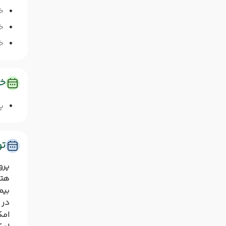
خ
خا
خا
خد
پ
ت
پرو
هتل
بیم
در 
امک