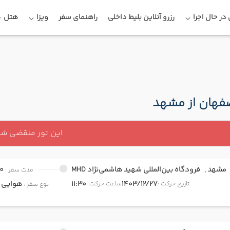
در حال اجرا
رزرو آنلاین بلیط داخلی
راهنمای سفر
ویزا
هتل
صفهان از مشهد
این تور منقضی ش
مشهد ,
فرودگاه بین‌المللی شهید هاشمی‌نژاد MHD
0
مدت سفر :
1403/12/27
11:30
هوایی
onomy
تاریخ حرکت :
ساعت حرکت :
نوع سفر :