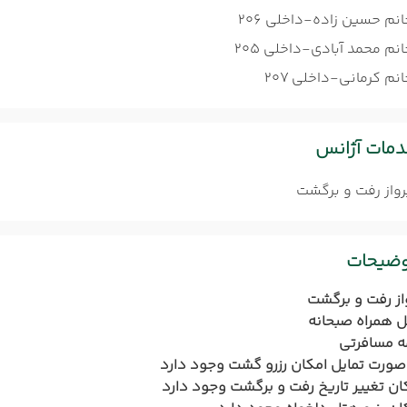
انم حسین زاده-داخلی 206
نم محمد آبادی-داخلی 205
نم کرمانی-داخلی 207
مات آژانس
رواز رفت و برگشت
وضیحات
از رفت و برگشت
 همراه صبحانه
ه مسافرتی
صورت تمایل امکان رزرو گشت وجود دارد
ان تغییر تاریخ رفت و برگشت وجود دارد