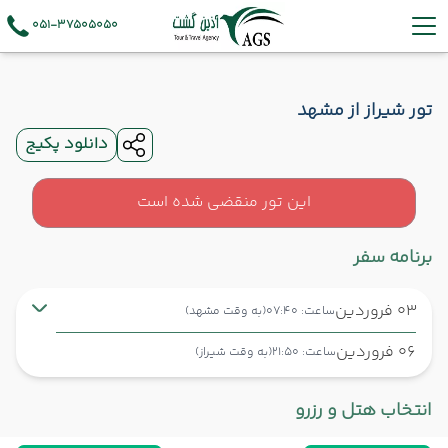
051-37505050
تور شیراز از مشهد
دانلود پکیج
این تور منقضی شده است
برنامه سفر
03 فروردین
ساعت: 07:40
(به وقت مشهد)
06 فروردین
ساعت: 21:50
(به وقت شیراز)
مشهد ,
فرودگاه بین‌المللی شهید هاشمی‌نژاد MHD
شروع سفر
انتخاب هتل و رزرو
شیراز ,
فرودگاه بین‌المللی شهید دستغیب SYZ