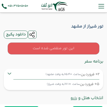
051-37505050
تور شیراز از مشهد
دانلود پکیج
این تور منقضی شده است
برنامه سفر
02 فروردین
ساعت: 15:40
(به وقت مشهد)
05 فروردین
ساعت: 17:10
(به وقت شیراز)
مشهد ,
فرودگاه بین‌المللی شهید هاشمی‌نژاد MHD
شروع سفر
انتخاب هتل و رزرو
شیراز ,
فرودگاه بین‌المللی شهید دستغیب SYZ