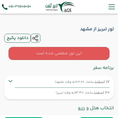
051-37505050
تور تبریز از مشهد
دانلود پکیج
این تور منقضی شده است
برنامه سفر
17 اسفند
ساعت: 08:00
(به وقت مشهد)
20 اسفند
ساعت: 13:30
(به وقت تبریز)
مشهد ,
فرودگاه بین‌المللی شهید هاشمی‌نژاد MHD
شروع سفر
انتخاب هتل و رزرو
تبریز ,
فرودگاه بین‌المللی شهید مدنی TBZ