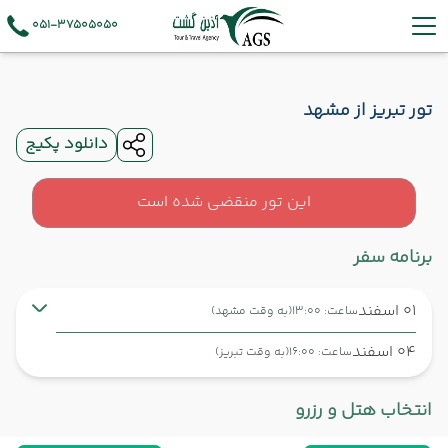
051-37505050
تور تبریز از مشهد
دانلود پکیج
این تور منقضی شده است
برنامه سفر
01 اسفند
ساعت: 13:00
(به وقت مشهد)
04 اسفند
ساعت: 16:00
(به وقت تبریز)
مشهد ,
فرودگاه بین‌المللی شهید هاشمی‌نژاد MHD
شروع سفر
انتخاب هتل و رزرو
تبریز ,
فرودگاه بین‌المللی شهید مدنی TBZ