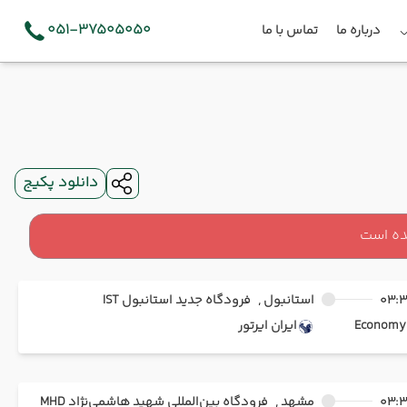
051-37505050
درباره ما
تماس با ما
دانلود پکیج
ده است
03:
استانبول ,
فرودگاه جدید استانبول IST
Ec
ایران ایرتور
03:
مشهد ,
فرودگاه بین‌المللی شهید هاشمی‌نژاد MHD