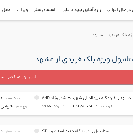
در حال اجرا
رزرو آنلاین بلیط داخلی
راهنمای سفر
ویزا
هتل
ژه بلک فرایدی از مشهد
تانبول ویژه بلک فرایدی از مشهد
این تور منقضی ش
مشهد ,
فرودگاه بین‌المللی شهید هاشمی‌نژاد MHD
30
مدت سفر :
1404/09/04
09:15
هوایی
onomy
تاریخ حرکت :
ساعت حرکت :
نوع سفر :
استانبول ,
فرودگاه جدید استانبول IST
30
مدت سفر :