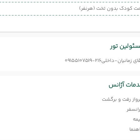
ت کودک بدون تخت (هرنفر)
ئولین تور
ای زمانیان-داخلی216-09155107519
مات آژانس
رواز رفت و برگشت
رانسفر
یمه
هنما