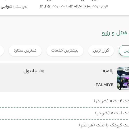
1404/09/10
14:45
هوایی
onomy
تاریخ حرکت :
ساعت حرکت :
نوع سفر :
هتل و رزرو
رین
گران ترین
بیشترین خدمات
کمترین ستاره
پالمیه
استانبول
PALMIYE
ته (هرنفر)
ته (هرنفر)
ت کودک با تخت (هر نفر)