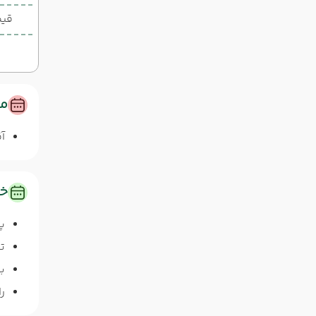
قیم
مس
آق
خد
پ
ت
ب
را