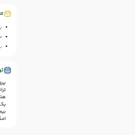
مد
پا
م
برای 
ت
پرو
ترا
هتل
یک 
بیم
امک